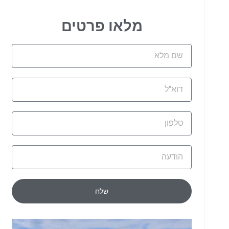
מלאו פרטים
שם
מלא
דוא"ל
טלפון
הודעה
שלח