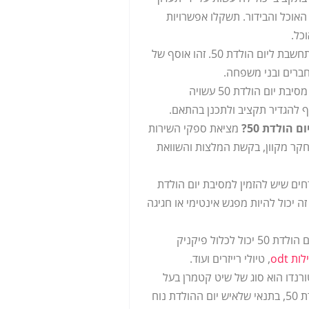
האוכל והבידור. תשקלו אפשרויות
כל.
ספר זיכרונות הוא מתנה מתחשבת ליום הולדת 50. זהו אוסף של
 חברים ובני משפחה.
מסיבת
יום הולדת 50
עשויה
ף להגדיר תקציב ולתכנן בהתאם.
הולדת 50?
מציאת
ספקי השירות
קר מקוון, בקשת המלצות והשוואת
חים
שיש להזמין למסיבת
יום הולדת
ה יכול להיות מפגש אינטימי או חגיגה
ליום הולדת 50 יכול לכלול פיקניק
ות odt
, טיולי רייזרים ועוד
.
רנדו
הוא סוג של שיט קטמרן בעל
50
, בתנאי שלאיש יום ההולדת נוח