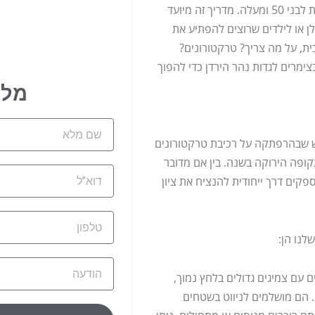
בישראל, עם נתונים סטטיסטיים שמראים עלייה מידי שנה ושנה שך חגיגות לבני 50 ומעלה. מדריך זה מיועד
ננות מסיבה בלתי נשכחת ליום הולדתו ה-50 של בעלן או לילדים שרוצים להפתיע את
ית, על מה צריך? טרקטורונים?
צימרים לגדות נהר הירדן כדי להפוך
מלא
שם
לדת 50 היא על ידי חוויה וריגוש שבהרפתקה על רכיבת טרקטורונים
מלא
קופה הירוקה בשנה. בין אם מדובר
דוא"ל
פקים דרך ייחודית להנציח את ציון
טלפון
הודעה
ם עם צמיגים גדולים בלחץ נמוך,
. הם מושלמים לניווט בשטחים