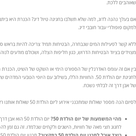
שאוהבים ללכת.
אם בעלך נהנה לדוג, למה שלא תשלבו בחגיגה טיול דיג? הכנרת היא ביתם 
למקום פופולרי עבור חובבי דיג.
ללא קשר לפעילות המים שנבחרה, הבטיחות תמיד צריכה להיות בראש סד
מצוידים בציוד הבטיחות הדרוש, כגון חליפות הצלה, ושכולם מודעים לנוהל
בין אם זה עומס האדרנלין של הספורט הימי או השקט של השיט, הכנרת מ
לחגיגת יום הולדת 50. החוויות הללו, בשילוב עם היופי הטבעי ה
של אבן דרך זה לבלתי נשכח.
לסיום הנה מספר שאלות שמתכנני אירוע ליום הולדת 50 שאלות אותנו ראו להלן את התשובות.
מהי המשמעות של יום הולדת 50?
יום הולדת 50 הו
לחגוג חצי מאה של חוויות, הישגים ולקחים שנלמדו. זה גם זמן ל
כיצד אוכל לתכנן יום הולדת 50 בתקציב?
ת