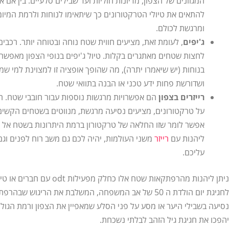
המגוונים של הצפון, מדיונות חוליות ועד שבילים סלעיים. בין אם א
להתאים את טיולי הטרקטורונים כך שיתאימו לנוחות ולרמת המיו
ומרגשת לכולם.
ג'יפים
, לעומת זאת, מציעים חווית שטח נוחה ובטוחה יותר. רכבים
לחצות שטחים מאתגרים בקלות. טיול ג'יפים בנופי הצפון מאפשר
בנוחות (יש שיאמרו יתרה), מה שהופך אופציה זו למצוינת למי ש
ושדורשת פחות ידע טכני או הבנה בתוואי שטח.
רייזרים בצפון
הם אפשרויות מרגשות נוספות עבור חובבי שטח. רייז
על טרקטורונים, מציעים נסיעה מרגשת, מנווטים בשטחים הקשים ו
אפשר לומר שזו החלאה של טרקטורון ברמת היתרונות בשטח אל מו
ליהנות עם
רייזר
משני העולמות, יהיה לכם גם משב רוח לפנים וג
עליכם.
ניתן ליהנות מהרפתקאות שטח אלו כ
לחגיגת יום הולדת ה 50 של אב המשפחה, המשלבת את הריגוש ש
נסיעה בשבילי היער או מסע על פני הסלע שמאפיין את הצפון ורמת הגו
יהפכו את חגיגת גיל הזהב לבלתי נשכחת.