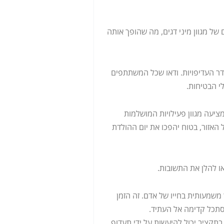
של מגוון מיני דגים, מה שהופך אותה
ר העדיפויות. ודאו שכל המשתתפים
י הבטיחות.
ציעה מגוון פעילויות המושלמות
מדהים של האזור, בטוח יהפכו את יום ההולדת
א אבן דרך משמעותית בחייו של אדם. זה הזמן
הסתכל קדימה אל העתיד.
כנון יום הולדת 50 בתקציב יכול להיעשות על ידי תעדוף