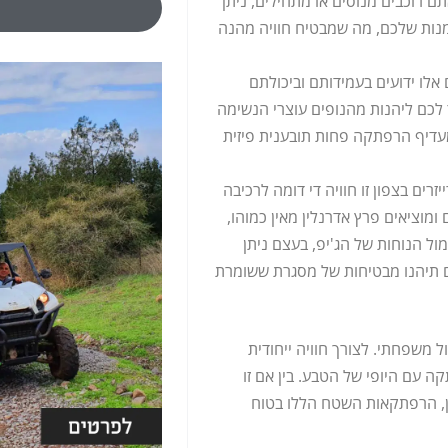
תם רוכבים מנוסים או מתחילים, ניתן
מנות שלכם, מה שמבטיח חוויה מהנה
 אלו ידועים בעמידותם וביכולתם
 לכם ליהנות מהנופים עוצרי הנשימה
מעדיף הרפתקה פחות תובענית פיזית
רים בצפון זו חוויה די דומה לרכיבה
מוציאים פרץ אדרנלין מאין כמוהו,
ל הנוחות של הג'יפ, בעצם ניתן
ם תיהנו מבטיחות של מסגרת ששומרת
חלק מפעילות odt עם חברים או טיול משפחתי. לצורך חוויה ייחודית
בהרפתקה עם היופי של הטבע. בין אם זו
לן, הרפתקאות השטח הללו בטוח