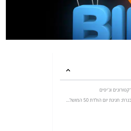
טורונים וג'יפים
ספורט מים ושייט בכנרת: חגיגת יום הולדת 50 המושלמת