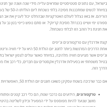
במיוחד לנשים שמתכ
הוריהם. אז בואו נצלול לעולם האטרקציות שבהחלט יכול לעניין את אב הב
ספורט ימי ושייט בכנרת? מסיבת קריוקי? או סתם נופש כייפי בטן גב על ב
את חגיגת גיל הזהב הזו לבלתי נשכחת?.
קצת אדרנלין עם טרקטורונים וג'יפים
אחת הדרכים המרגשות ביותר לחגוג יום הו
וג'יפים אשר מציעים חוויה מלהיבה, במיוחד כאשר עולים לצפון ישראל בת
בטיול משפחתי או בפעילות אדרנלין אקסטרים עם חברים, כלי רכב אלו מס
הדרך הזה.
אם כבר שרכיבה בשטח עסקינן כשאנו חוגגים יום הולדת 50, האפשרויות שלנו הן:
טרקטורונים
, הידועים גם כרכבי שטח, הם כלי רכב קטנים ופתוחי
מושב שנועד להיות מפוספס על ידי המפעיל וכידון לשליטה בהיגוי