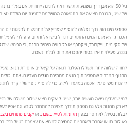
גיל 50 הוא אבן דרך משמעותית שקוראת לחגיגה ייחודית. אם בעלך נהנ
של שיט, הכנרת מציעה את התפאורה המושלמת לחגיגת יום הולדת 50 בלתי נשכחת.
ספורט מים הוא דרך נפלאה להוסיף שפריץ של התרגשות לחגיגות יום הה
הכנרת, היא אגם המים המתוקים הגדול בישראל ומקום פופולרי לפעילויות 
של סקי מים, וייקבורד, וייקסרף או כל חוויה מימית מהנה, כי הריגוש שבגל
בננה, פעילויות אלו בטוח יהפכו את היום לבלתי נשכח.
לחוויה שלווה יותר, תשקלו הפלגה רגועה על קיאקים או סירת מנוע. פע
מהנוף המרהיב שמסביב תוך הנאה מחתירת הגלים העדינה. אתם יכולים לבח
ליהנות משייט על יאכטה במועדון לילה, כדי להוסיף נופך של יוקרה לחגיג
למי שמעדיף גישה מעשית יותר, שייט קיאקים מציע שילוב מושלם של רגיעה 
לא רק מהנות אלא גם מספקות דרך מצוינת להתחבר לטבע וגם אפיו לעשות 
לבלות בטיול, לא חסר בצפון
מקומות לטייל בשבת
, או
יקבים פתוחים בשב
פעילות כזו או אחרת ולאחר יום המסיבה למצוא את עצמכם בטיול רגלי בכי