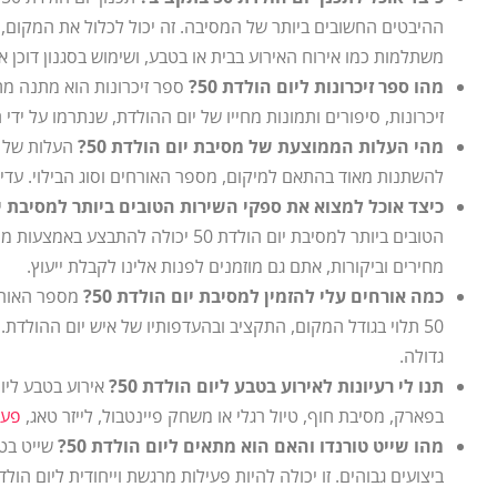
ההיבטים החשובים ביותר של המסיבה. זה יכול לכלול את המקום, 
משתלמות כמו אירוח האירוע בבית או בטבע, ושימוש בסגנון דוכן או
מהו ספר זיכרונות ליום הולדת 50?
זיכרונות, סיפורים ותמונות מחייו של יום ההולדת, שנתרמו על ידי
מהי העלות הממוצעת של מסיבת יום הולדת 50?
ה
עלות
של 
להשתנות מאוד בהתאם למיקום, מספר האורחים וסוג הבילוי. עדי
כיצד אוכל למצוא את ספקי השירות הטובים ביותר למסיבת יום 
הטובים ביותר למסיבת
יום הולדת 50
יכולה להתבצע באמצעות מח
מחירים
וביקורות, אתם גם מוזמנים לפנות אלינו לקבלת ייעוץ.
כמה אורחים עלי להזמין למסיבת יום הולדת 50?
מספר ה
אור
50
תלוי בגודל המקום, התקציב ובהעדפותיו של איש יום ההולדת. ז
גדולה.
תנו לי רעיונות לאירוע בטבע ליום הולדת 50?
אירוע בטבע
בפארק, מסיבת חוף, טיול רגלי או משחק
פיינטבול, לייזר טאג,
פעיל
מהו שייט טורנדו והאם הוא מתאים ליום הולדת 50?
שייט בטו
ביצועים גבוהים. זו יכולה להיות פעילות מרגשת וייחודית ל
יום הולדת 