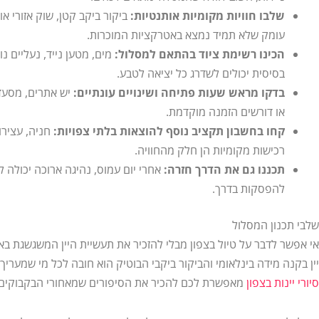
שלבו חוויות מקומיות אותנטיות:
ביקור ביקב קטן, שוק אזורי א
עומק שלא תמיד נמצא באטרקציות המוכרות.
הכינו רשימת ציוד בהתאם למסלול:
מים, מטען נייד, נעליים נ
בסיסית יכולים לשדרג כל יציאה לטבע.
בדקו מראש שעות פתיחה ושינויים עונתיים:
יש אתרים, מסעד
או דורשים הזמנה מוקדמת.
קחו בחשבון תקציב נוסף להוצאות בלתי צפויות:
חניה, עצירו
רכישות מקומיות הן חלק מהחוויה.
תכננו גם את הדרך חזרה:
אחרי יום עמוס, נהיגה ארוכה יכולה ל
להפסקות בדרך.
שלבי תכנון המסלול
אי אפשר לדבר על טיול בצפון מבלי להזכיר את תעשיית היין המשגשגת באז
יין בקנה מידה בינלאומי והביקור ביקבי הבוטיק הוא חובה לכל מי שמער
סיורי יינות בצפון
מאפשרת לכם להכיר את הסיפורים שמאחורי הבקבוקים.