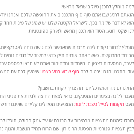
למה מומלץ לתכנן טיול בישראל מראש?
הגעתם לרגע שבו אתם סוף סוף מתכננים את החופשה שלכם ואנחנו יודעים
הוא לא דבר של מה בכך, לישראל הקטנה שלנו יש שפע של פינות חמד קס
לנו שקט ורוגע. הסוד הוא תכנון מראש ולא רק ספונטניות.
מומלץ לבחור נקודת לינה מרכזית שתאפשר לכם גישה נוחה לאטרקציות, 
הבידוד המבוקשת. כאשר אתם אורזים תיק כדאי לחשוב על בגדים נוחים לה
לערב, המסעדות בצפון הן מיוחדות ומדהימות ואתם לא תרצו לפספס ערב 
עוד. התכנון הנכון יבטיח לכם
סוף שבוע רגוע בצפון
שיטעין לכם את המצב
החלטתם מה תעשו כל יום: מה צריך לקחת בחשבון?
מעבר ללינה בצימרים המפנקים, כדאי לצאת החוצה ולגלות את פניני החמ
מעט
מקומות לטייל בשבת לזוגות
המציעים מסלולים קלילים שאינם דורשים
תוכלו ליהנות מתצפיות מרהיבות על הכנרת או על עמק החולה, תוכלו לבחו
לבין תצפיות פנורמיות מפסגת הר מירון, שם הרוח תמיד מנשבת והנוף נר