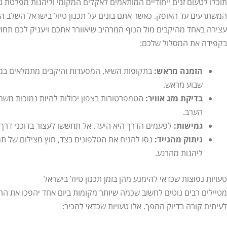
תוכלו לטעום זנים ייחודיים המותאמים לאקלים המקומי וליהנות מפלטת 
המשתרעים עד האופק. כאשר אתם בונים על תכנון טיול בישראל השלב הר
עצירה באחד מהיקבים מול הנוף המרהיב שיאוורר אתכם ויעניק לכם תחוש
בקפידה את המסלול שלכם:
הזמנה מראש:
בתקופות השיא, המסעדות והיקבים מתמלאים במהי
שבוע מראש.
בדיקת מזג אוויר:
הטמפרטורות בצפון יכולות להיות נמוכות משמ
הערב.
גמישות:
לפעמים הדרך היא היעד. אל תחששו לעצור בדוכני דרך
ניתוק מהנייד:
נסו להניח את הטלפונים בצד, חוץ מצילום של תמ
ליהנות מהרגע.
טעויות נפוצות שכדאי להימנע מהן בזמן תכנון טיול בישראל
מטיילים רבים נוטים לחשוב שכמה שיותר מקומות ביום אחד יהפכו את הח
לעיתים קורה בדיוק ההפך. אלו טעויות שכדאי להכיר: