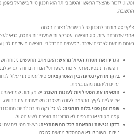
ופשוט לזכור שהצעד הראשון והטוב ביותר הוא תכנון טיול בישראל באופן מ
התשובה.
צ'קליסט מורחב לתכנון טיול בישראל בצורה חכמה
אחרי שבחרתם אזור, סוג חופשה ואטרקציות שמעניינות אתכם, כדאי לעצור
באמת מותאם לצרכים שלכם. לפעמים ההבדל בין חופשה מושלמת לבין ע
הגדירו את מטרת הטיול מראש:
האם אתם מחפשים מנוחה ושקט, 
חופשה רומנטית או זמן איכות משפחתי? הגדרה ברורה תסייע לבנו
בדקו מרחקי נסיעה בין האטרקציות:
טיול עמוס מדי עלול לגרו
יעדים וליהנות מהם באמת.
התאימו את הפעילויות לעונות השנה:
יש מקומות שמתאימים ב
אידיאליים לקיץ. התאמה לעונה משפרת משמעותית את החוויה.
שמרו זמן פנוי בלוח הזמנים:
לא כל דקה חייבת להיות מתוכננת
קפה מקומי או בתצפית לא מתוכננת הופכת לשיא הטיול.
בדקו נגישות והתאמה לכל המשתתפים:
כאשר מטיילים עם ילד
ניידות, חשוב לוודא שהמסלול מתאים לכולם.