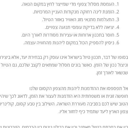
העמסת מסלול צפוף מדי שמייצר לחץ במקום הנאה.
הזמנת לינה רחוקה מנקודות העניין המרכזיות.
התעלמות מתנאי מזג האוויר באזור הטיול.
יציאה ללא בדיקת עומסי תנועה צפויים.
חוסר בתכנון ארוחות או עצירות מסודרות לאורך היום.
ניסיון להספיק הכול במקום ליהנות מהחוויה עצמה.
בסופו של דבר, תכנון טיול בישראל אינו עוסק רק בבחירת יעד, אלא ביצירת א
וניצול נכון של הזמן. כאשר בונים מסלול שמתאים לקצב שלכם, גם הטיול ה
שנשאר לאורך זמן.
אל תפספסו את ההזדמנות ליהנות מהצפון הקסום שלנו
חופשה זוגית או משפחתית היא הזדמנות לעצור את הזמן, לדאוג לכך שיהיה
הטוב שיש לכם בסביבה מעוררת השראה. השילוב בין טבע קסום, קולינרי
צפון הארץ ליעד שתמיד כיף לחזור אליו.
בין אם בחרתם בטיול מאתגר ובין אם בבילוי נינוח בין הכרמים, הזיכרונות ש