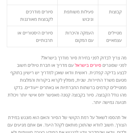
קבוצות
פעילות משותפת
סיורים מודרכים
וגיבוש
לקבוצות מאורגנות
מטיילים
העמקה והיכרות
סיורים היסטוריים או
עצמאיים
עם המקום
תרבותיים
מה צריך לבדוק לפני בחירת סיור מודרך בישראל?
לפני שסוגרים
סיורים בישראל
עם מדריך או חברת טיולים חשוב
לבצע בדיקה קפדנית. ראשית וודאו שאכן למדריך יש רישיון בתוקף
מטעם משרד התיירות. שנית, מומלץ לקרוא ביקורות והמלצות
ממטיילים קודמים ברשתות החברתיות או באתרים ייעודיים. בדקו
מהו גודל הקבוצה. סיור בקבוצה קטנה מאפשר יחס אישי יותר ויכולת
תנועה גמישה יותר.
אל תהססו לשאול על רמת הקושי של הסיור והאם הוא מונגש במידת
הצורך. חשוב לוודא שהתוכן מותאם לקהל היעד. אם אתם מגיעים עם
ילדים, וודאו שהמדריך יודע להנגיש את המידע בצורה חווייתית ולא