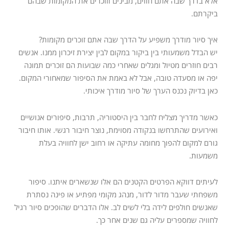
אלא בדרך שבה אתם חווים, מבינים וזוכרים את המקומות שבהם
ביקרתם.
איך סיור מודרך משפיע על הדרך שבה אתם זוכרים מקומות?
יש הבדל משמעותי בין ביקור במקום לבין יצירת זיכרון ממנו. אנשים
רבים חוזרים מטיול ומגלים שאחרי כמה שבועות הם זוכרים תמונה
יפה או מסעדה טובה, אבל לא באמת את הסיפור שמאחורי המקום.
כאן בדיוק נכנס הערך של סיור מודרך איכותי.
כאשר מדריך מצליח לחבר בין היסטוריה, תרבות, סיפורים אנושיים
ואירועים שהתרחשו בנקודה מסוימת, נוצר חיבור רגשי. אותו חיבור
גורם למקום להפוך מחומה עתיקה או רחוב ישן לחוויה בעלת
משמעות.
לעיתים דווקא הפרטים הקטנים הם אלו שנשארים איתנו. סיפור
משפחתי שעבר מדור לדור, מנהג מקומי מפתיע או פינה נסתרת
שאנשים חולפים לידה בלי לשים לב. אלו הדברים שהופכים סיור רגיל
לחוויה שמספרים עליה גם שנים אחר כך.