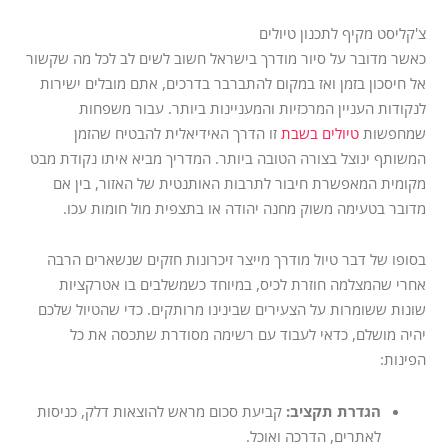
צ'קליסט מקיף לתכנון טיולים
כאשר מדובר על סיור מודרך בישראל חשוב לשים לב לכל מה שקשור
אל חיסכון בזמן ואז במקום להתברבר בדרכים, אתם מובלים ישירות
לנקודות העניין המרכזיות והמעניינות ביותר. עבור משפחות
שמחפשות
טיולים בשבת
זו הדרך האידיאלית להבטיח שהזמן
המשותף ינוצל בצורה הטובה ביותר. המדריך מביא איתו נקודת מבט
מקומית המאפשרת חיבור לתרבות האותנטית של האזור, בין אם
מדובר בטעימה משוק מחנה יהודה או בתצפית מול חומות עכו.
בסופו של דבר טיול מודרך מייצר זיכרונות חזקים שנשארים הרבה
אחרי שהמצלמה חוזרת לכיס, במיוחד כשמשלבים בו אטרקציות
שונות ששומרות על הצעירים שבינינו מרותקים. כדי שהטיול שלכם
יהיה מושלם, כדאי לעבוד עם רשימה מסודרת שתכסה את כל
הפינות:
הגדרת תקציב:
קביעת סכום מראש להוצאות דלק, כניסות
לאתרים, הדרכה ואוכל.