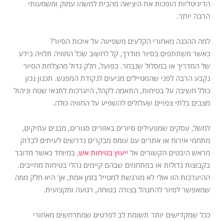
הדיגיטליות הופכות את היציאה מהבית למשהו עמוק ומשמעותי
הרבה יותר.
למה ההכנה מאחורי הקלעים משפיעה על איכות הסיור?
כאשר משתתפים בסיור מודרך, קל לחשוב שכל החוויה תלויה בידע
של המדריך או במסלול שנבחר. בפועל, חלק גדול מהצלחת הסיור
נקבע הרבה לפני שהמטיילים מגיעים לנקודת המפגש. תכנון נכון
כולל חשיבה על בטיחות, התאמה לקהל, היערכות לתנאי שטח וניהול
מצבים בלתי צפויים שעלולים להשפיע על החוויה כולה.
למשל, עסקים שמפעילים סיורים באזורים סגורים, מבנים עתיקים,
מתחמי אירוח או אתרים עם עומס מבקרים נדרשים לעיתים לבדוק
מראש היבטים הקשורים אל
ייעוץ בטיחות אש
, במיוחד כאשר מדובר
בקבוצות גדולות או במתחמים שבהם קיימים נהלי בטיחות מחייבים.
ההיערכות הזו אולי לא מורגשת למטייל בזמן אמת, אך היא חלק ממה
שמאפשר לסיור להתנהל בצורה בטוחה, רגועה ומקצועית.
ככל שמקדישים יותר תשומת לב לפרטים שמתרחשים מאחורי