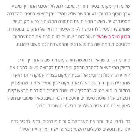
של מדריך מקומי בסיור מודרך. מעבר למסלול הטכני המדריך מעניק
ערך מוסף בדמות ידע והקשר שלא תמיד ניתן למצוא בספרי ההדרכה
הסטנדרטיים. כאשר מבינים את התמונה המלאה נוצר עומק בטיול
שמאפשר למטייל להרגיש חלק מהסיפור הגדול של המקום. במסגרת
תכנון טיול בישראל
חשוב לזכור שחוויה כזו חוסכת את ההתעסקות
הלוגיסטית המתישה בחיפוש חניה ומאפשרת לכם פשוט ליהנות.
סיור מודרך בישראל זו למעשה חוויה מונחית שבה המדריך יודע
בדיוק מתי לעצור להסבר מרתק ומתי לתת לקבוצה פשוט לספוג את
האווירה. היכולת להגיע אל הבנת המקום בצורה עמוקה יותר היא זו
שמבדילה בין תייר שמגיע לראות מקום לבין מטייל אמיתי שמתעניין
במקום בו הוא מטייל. בתהליך שבו ישנם סיורים מסודרים מראש קיים
דגש רב על חשיפת סיפורים והיסטוריה מרגשים, כאלו שעוברים מפה
לאוזן ואינם מתועדים בשלטים הרשמיים שבצדי הדרך.
כדי להבין טוב יותר את הערך של סיורים מודרכים, כדאי להכיר כמה
יתרונות נוספים שיכולים להשפיע באופן ישיר על חוויית הטיול: