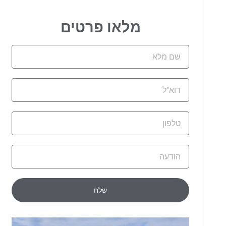
מלאו פרטים
שם
מלא
דוא"ל
טלפון
הודעה
שלח