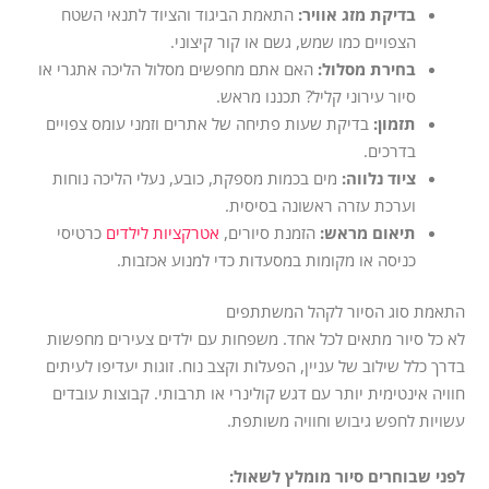
בדיקת מזג אוויר:
התאמת הביגוד והציוד לתנאי השטח
הצפויים כמו שמש, גשם או קור קיצוני.
בחירת מסלול:
האם אתם מחפשים מסלול הליכה אתגרי או
סיור עירוני קליל? תכננו מראש.
תזמון:
בדיקת שעות פתיחה של אתרים וזמני עומס צפויים
בדרכים.
ציוד נלווה:
מים בכמות מספקת, כובע, נעלי הליכה נוחות
וערכת עזרה ראשונה בסיסית.
תיאום מראש:
הזמנת סיורים,
אטרקציות לילדים
כרטיסי
כניסה או מקומות במסעדות כדי למנוע אכזבות.
התאמת סוג הסיור לקהל המשתתפים
לא כל סיור מתאים לכל אחד. משפחות עם ילדים צעירים מחפשות
בדרך כלל שילוב של עניין, הפעלות וקצב נוח. זוגות יעדיפו לעיתים
חוויה אינטימית יותר עם דגש קולינרי או תרבותי. קבוצות עובדים
עשויות לחפש גיבוש וחוויה משותפת.
לפני שבוחרים סיור מומלץ לשאול: