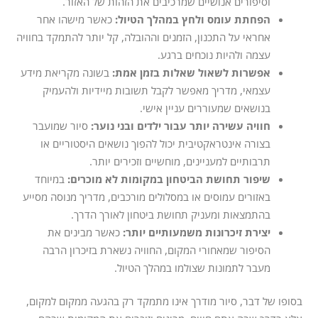
וסיפורים אנושיים שמרכיבים את הזהות של האזור.
הפחתת עומס ולחץ במהלך הטיול:
כאשר מישהו אחר
אחראי על התכנון, הזמנים וההובלה, קל יותר להתמקד בחוויה
עצמה ולהיות נוכחים ברגע.
אפשרות לשאול שאלות בזמן אמת:
בשונה מקריאת מידע
עצמאי, מדריך מאפשר לקבל תשובות מיידיות ולהעמיק
בנושאים שמעוררים עניין אישי.
חוויה עשירה יותר עבור ילדים ובני נוער:
סיור שמועבר
בצורה אינטראקטיבית יכול להפוך נושאים היסטוריים או
תרבותיים למעניינים, מוחשיים וזכירים יותר.
שיפור תחושת הביטחון במקומות לא מוכרים:
במיוחד
באזורים עמוסים או במסלולים מורכבים, מדריך מנוסה מסייע
בהתמצאות ומעניק תחושת ביטחון לאורך הדרך.
יצירת זיכרונות משמעותיים יותר:
כאשר מבינים את
הסיפור שמאחורי המקום, החוויה נשארת בזיכרון הרבה
מעבר לתמונות שצולמו במהלך הטיול.
בסופו של דבר, סיור מודרך אינו מתמקד רק בהגעה ממקום למקום,